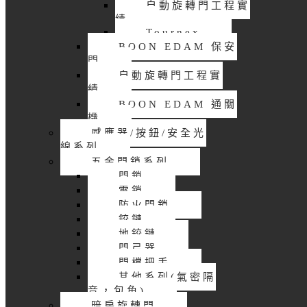
自動旋轉門工程實
績
Tournex
BOON EDAM 保安
門
自動旋轉門工程實
績
BOON EDAM 通關
機
感應器/按鈕/安全光
線系列
五金門鎖系列
門鎖
電鎖
防火門鎖
鉸鏈
地鉸鏈
門弓器
門樘把手
其他系列(氣密隔
音，包角)
暗房旋轉門