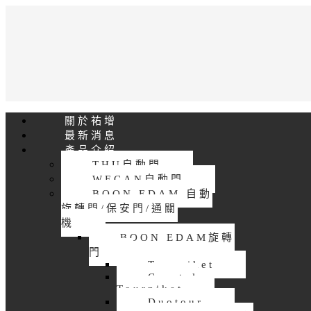
關於祐增
最新消息
產品介紹
THU自動門
WECAN自動門
BOON EDAM 自動
旋轉門/保安門/通關
機
BOON EDAM旋轉
門
Tourniket
Crystal
Tourniket
Duotour